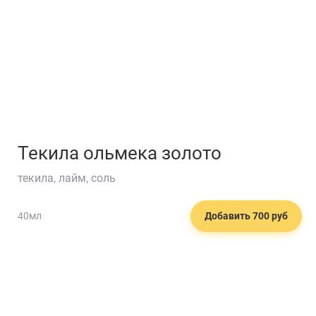
Текила ольмека золото
текила, лайм, соль
40мл
Добавить 700 руб
🧁