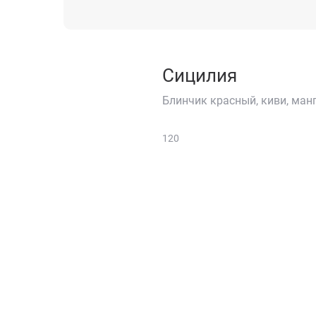
Сицилия
Блинчик красный, киви, ман
120