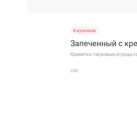
8 кусочков
Запеченный с кр
Креветки тигровые,огурцы,т
230