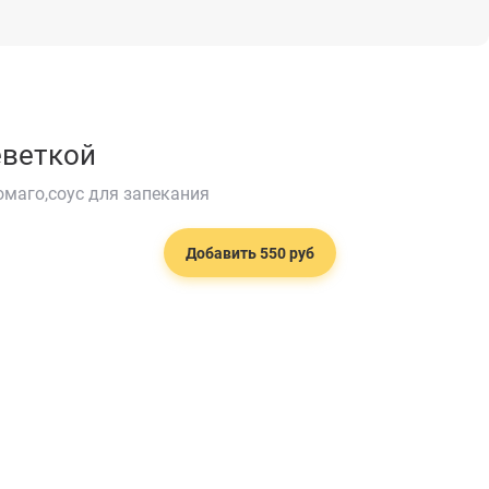
еветкой
омаго,соус для запекания
Добавить 550 руб