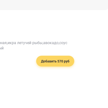
ная,икра летучей рыбы,авокадо,соус
ый
Добавить 570 руб