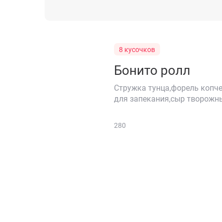
8 кусочков
Бонито ролл
Стружка тунца,форель копче
для запекания,сыр творожн
280