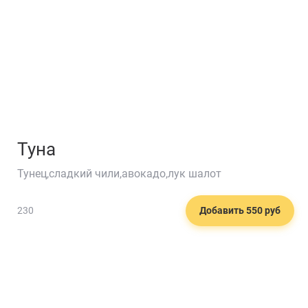
Туна
Тунец,сладкий чили,авокадо,лук шалот
230
Добавить 550 руб
🍣