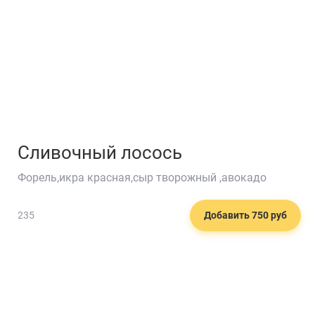
Сливочный лосось
Форель,икра красная,сыр творожный ,авокадо
235
Добавить 750 руб
🍩