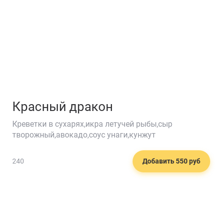
Красный дракон
Креветки в сухарях,икра летучей рыбы,сыр
творожный,авокадо,соус унаги,кунжут
240
Добавить 550 руб
🍲