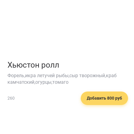
Хьюстон ролл
Форель,икра летучей рыбы,сыр творожный,краб
камчатский,огурцы,томаго
260
Добавить 800 руб
🥕