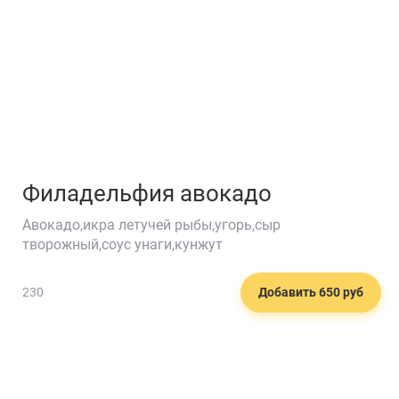
Филадельфия авокадо
Авокадо,икра летучей рыбы,угорь,сыр
творожный,соус унаги,кунжут
230
Добавить 650 руб
🍉