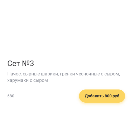
Сет №3
Начос, сырные шарики, гренки чесночные с сыром,
харумаки с сыром
680
Добавить 800 руб
🍨