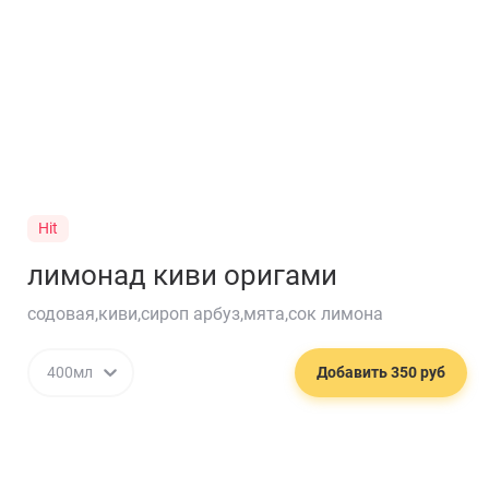
Hit
лимонад киви оригами
содовая,киви,сироп арбуз,мята,сок лимона
🍔
400мл
Добавить 350 руб