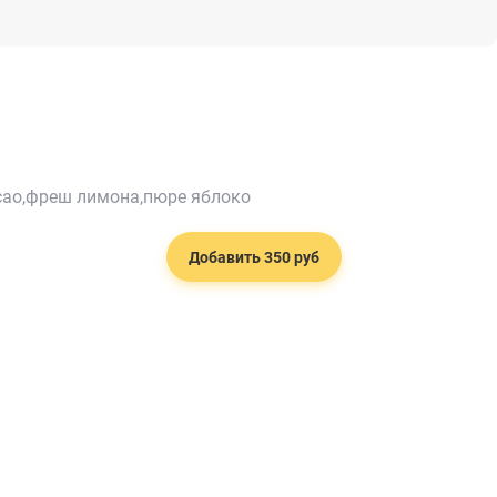
сао,фреш лимона,пюре яблоко
Добавить 350 руб