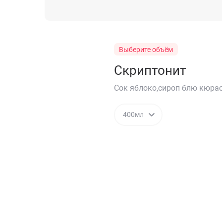
Выберите объём
Скриптонит
Сок яблоко,сироп блю кюра
400мл