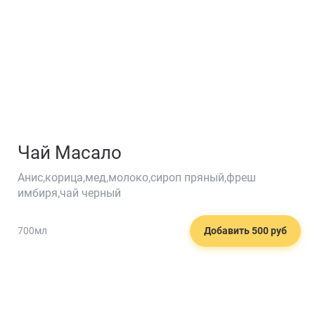
Чай Масало
Анис,корица,мед,молоко,сироп пряный,фреш
имбиря,чай черный
700мл
Добавить 500 руб
🍮