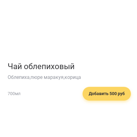
Чай облепиховый
Облепиха,пюре маракуя,корица
700мл
Добавить 500 руб
🍋