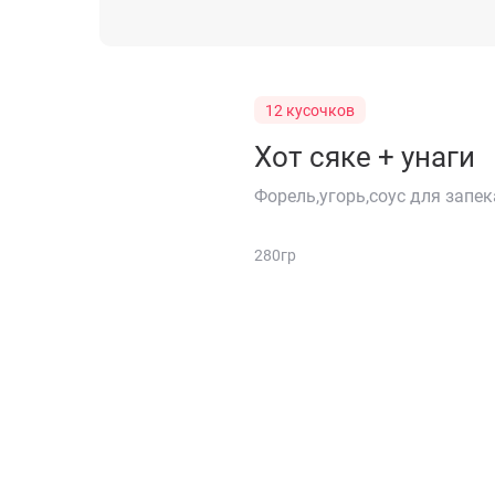
12 кусочков
Хот сяке + унаги
Форель,угорь,соус для запек
280гр