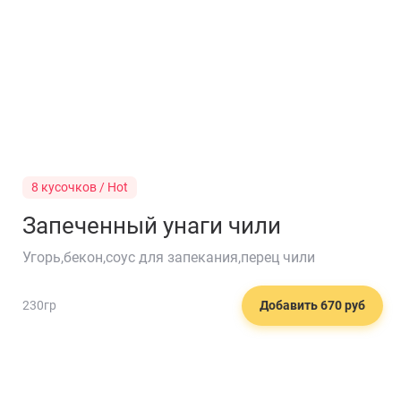
8 кусочков / Hot
Запеченный унаги чили
Угорь,бекон,соус для запекания,перец чили
🥙
230гр
Добавить 670 руб