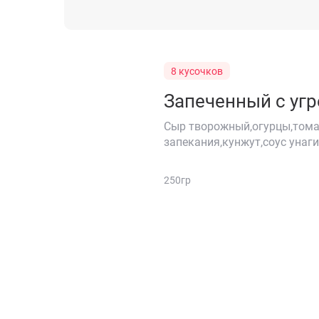
8 кусочков
Запеченный с уг
Сыр творожный,огурцы,томаг
запекания,кунжут,соус унаги
250гр