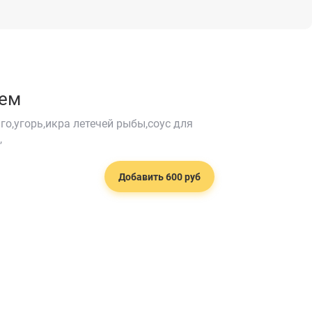
рем
о,угорь,икра летечей рыбы,соус для
,
Добавить 600 руб