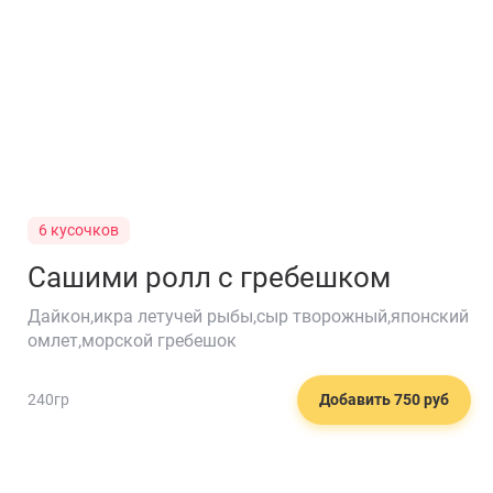
6 кусочков
Сашими ролл с гребешком
Дайкон,икра летучей рыбы,сыр творожный,японский
омлет,морской гребешок
🦪
240гр
Добавить 750 руб