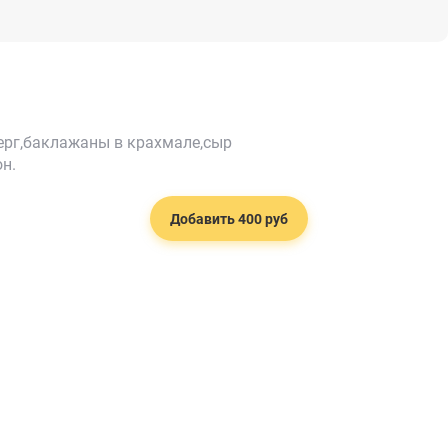
ерг,баклажаны в крахмале,сыр
н.
Добавить 400 руб