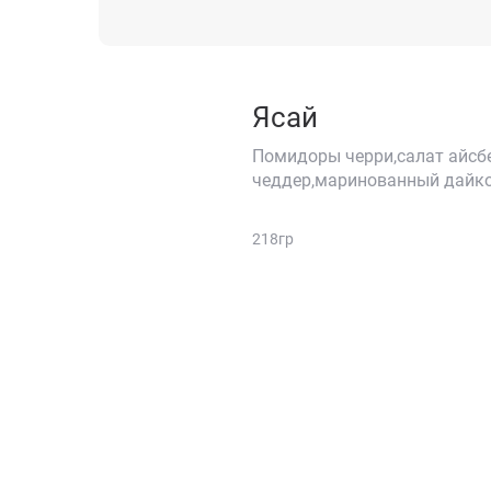
Ясай
Помидоры черри,салат айсб
чеддер,маринованный дайко
218гр