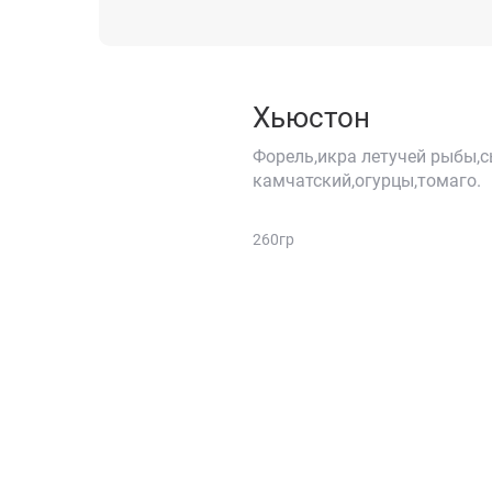
Хьюстон
Форель,икра летучей рыбы,
камчатский,огурцы,томаго.
260гр