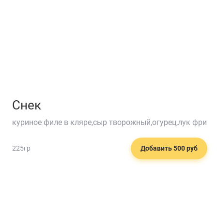
Снек
куриное филе в кляре,сыр творожный,огурец,лук фри
225гр
Добавить 500 руб
🥕