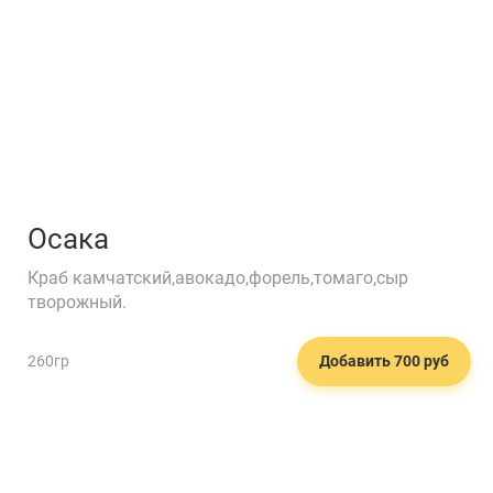
Осака
Краб камчатский,авокадо,форель,томаго,сыр
творожный.
260гр
Добавить 700 руб
❤️