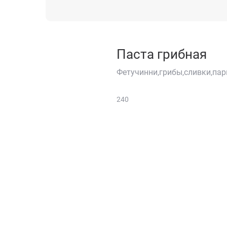
Паста грибная
Фетучинни,грибы,сливки,па
240